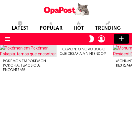
LATEST
POPULAR
HOT
TRENDING
LOGIN
SWITCH
SKIN
Menu
PICKMON: O NOVO JOGO
LATEST
QUE DESAFIA A NINTENDO?
STORIES
POKÉMON EM POKÉMON
MONUMEN
POKOPIA: TEMOS QUE
RE3 REM
ENCONTRAR!