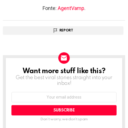
Fonte:
AgentVamp
.
REPORT
Want more stuff like this?
NEWSLETTER
Get the best viral stories straight into your
inbox!
Email
address:
Don't worry, we don't spam