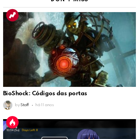
BioShock: Códigos das portas
by
Staff
há 11 anos