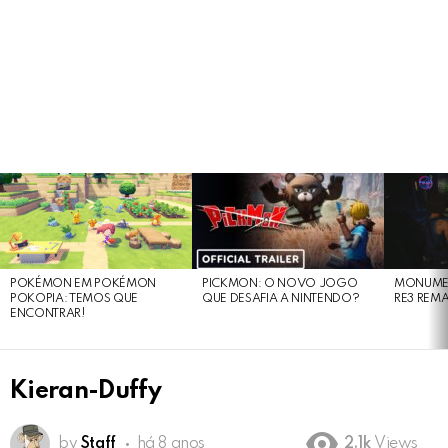
LATEST
STORIES
POKÉMON EM POKÉMON
PICKMON: O NOVO JOGO
MONUMEN
POKOPIA: TEMOS QUE
QUE DESAFIA A NINTENDO?
RE3 REM
ENCONTRAR!
Kieran-Duffy
by
Staff
há 8 anos
2.1k
Views