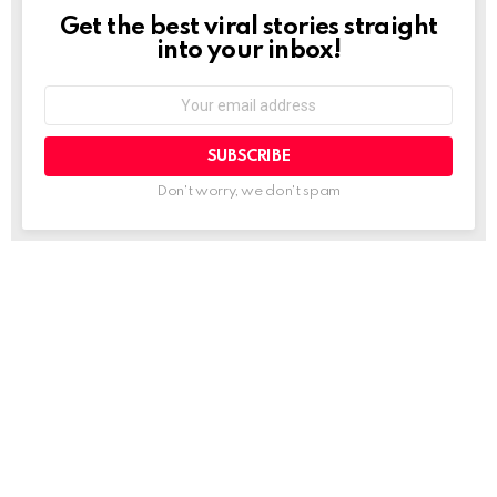
Get the best viral stories straight
NEWSLETTER
into your inbox!
Email
address:
Don't worry, we don't spam