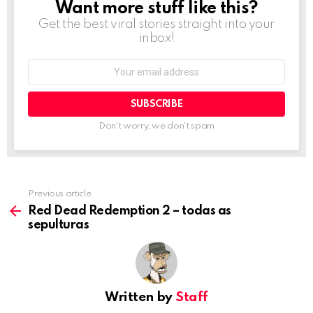
Want more stuff like this?
NEWSLETTER
Get the best viral stories straight into your
inbox!
Email
address:
Don't worry, we don't spam
Previous article
See
more
Red Dead Redemption 2 – todas as
sepulturas
Written by
Staff