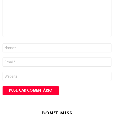
Nome
*
E-
mail
*
Site
DON'T MISS