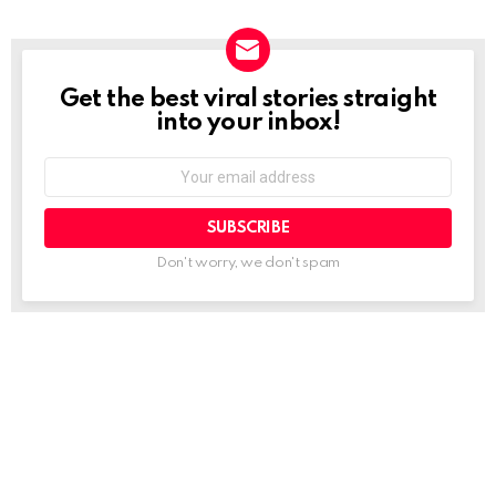
Get the best viral stories straight
NEWSLETTER
into your inbox!
Email
address:
Don't worry, we don't spam