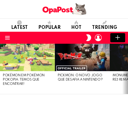
LATEST
POPULAR
HOT
TRENDING
LOGIN
SWITCH
SKIN
Menu
LATEST
STORIES
POKÉMON EM POKÉMON
PICKMON: O NOVO JOGO
MONUMEN
POKOPIA: TEMOS QUE
QUE DESAFIA A NINTENDO?
RE3 REM
ENCONTRAR!