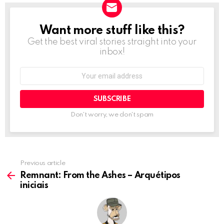
Want more stuff like this?
NEWSLETTER
Get the best viral stories straight into your
inbox!
Email
address:
Don't worry, we don't spam
Previous article
See
more
Remnant: From the Ashes – Arquétipos
iniciais