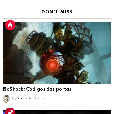
DON'T MISS
BioShock: Códigos das portas
by
Staff
há 11 anos