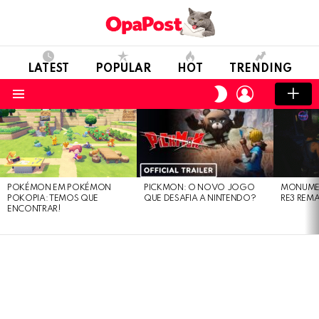
LATEST
POPULAR
HOT
TRENDING
LOGIN
SWITCH
SKIN
Menu
LATEST
STORIES
POKÉMON EM POKÉMON
PICKMON: O NOVO JOGO
MONUMEN
POKOPIA: TEMOS QUE
QUE DESAFIA A NINTENDO?
RE3 REM
ENCONTRAR!