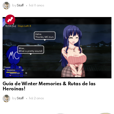
by
Staff
há 11 anos
Guía de Winter Memories & Rutas de las
Heroínas!
by
Staff
há 2 anos