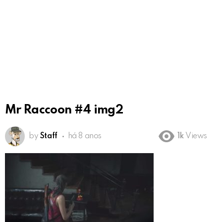
Mr Raccoon #4 img2
by
Staff
há 8 anos
1k
Views