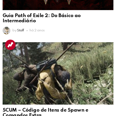
Guia Path of Exile 2: Do Básico ao
Intermediário
by
Staff
há 2 anos
SCUM – Código de Itens de Spawn e
Comandos Extra