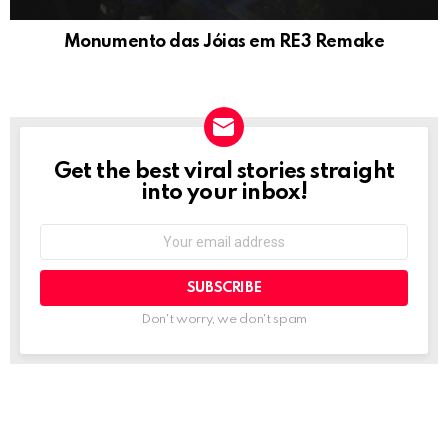
Monumento das Jóias em RE3 Remake
Get the best viral stories straight
NEWSLETTER
into your inbox!
Email
address:
Don't worry, we don't spam