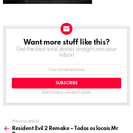
Want more stuff like this?
NEWSLETTER
Get the best viral stories straight into your
inbox!
Email
address:
Don't worry, we don't spam
Previous article
See
more
Resident Evil 2 Remake – Todos os locais Mr