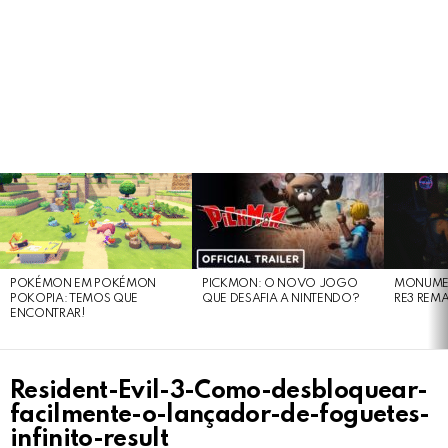
LATEST
STORIES
POKÉMON EM POKÉMON
PICKMON: O NOVO JOGO
MONUMEN
POKOPIA: TEMOS QUE
QUE DESAFIA A NINTENDO?
RE3 REM
ENCONTRAR!
Resident-Evil-3-Como-desbloquear-
facilmente-o-lançador-de-foguetes-
infinito-result