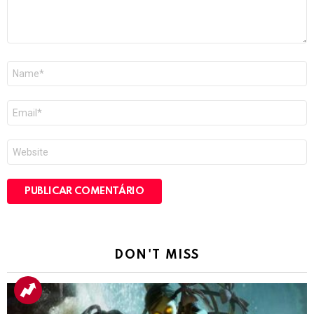
Nome
*
E-
mail
*
Site
DON'T MISS