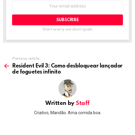
Email
address:
Don't worry, we don't spam
Previous article
See
more
Resident Evil 3: Como desbloquear lançador
de foguetes infinito
Written by
Staff
Criativo, Mandão. Ama comida boa.