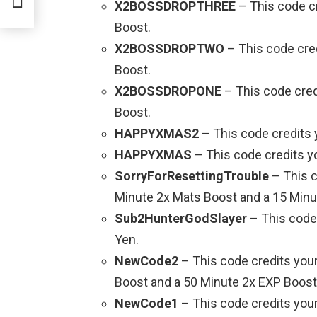
X2BOSSDROPTHREE
– This code cr
Boost.
X2BOSSDROPTWO
– This code cred
Boost.
X2BOSSDROPONE
– This code cred
Boost.
HAPPYXMAS2
– This code credits 
HAPPYXMAS
– This code credits y
SorryForResettingTrouble
– This c
Minute 2x Mats Boost and a 15 Minu
Sub2HunterGodSlayer
– This code 
Yen.
NewCode2
– This code credits your
Boost and a 50 Minute 2x EXP Boost
NewCode1
– This code credits your