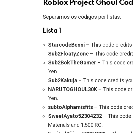
Roblox Project Ghoul Co
Separamos os códigos por listas.
Lista 1
StarcodeBenni
– This code credits
Sub2FloatyZone
– This code credit
Sub2BokTheGamer
– This code cre
Yen.
Sub2Kakuja
– This code credits you
NARUTOGHOUL30K
– This code cr
Yen.
subtoAlphamisfits
– This code cred
SweetAyato52304232
– This code c
Materials and 1,500 RC.