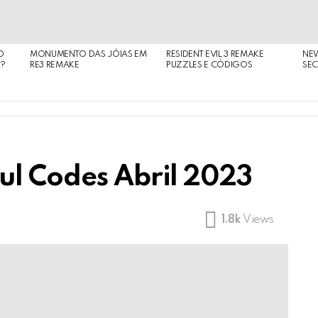
O
MONUMENTO DAS JÓIAS EM
RESIDENT EVIL 3 REMAKE
NE
O?
RE3 REMAKE
PUZZLES E CÓDIGOS
SEC
ul Codes Abril 2023
1.8k
Views