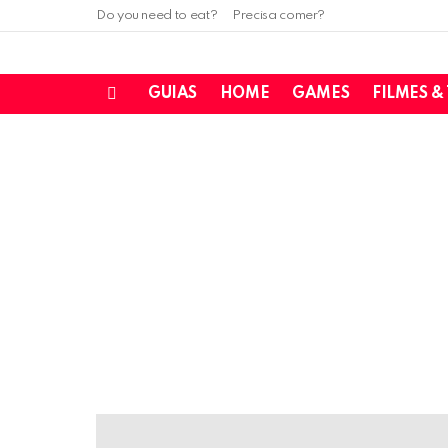
Do you need to eat?
Precisa comer?
GUIAS
HOME
GAMES
FILMES &
Menu
LATEST
STORIES