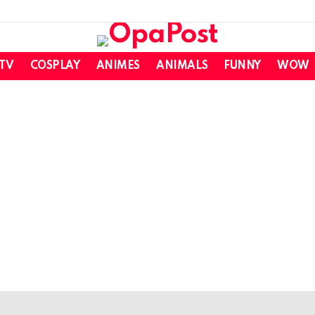
 TV
COSPLAY
ANIMES
ANIMALS
FUNNY
WOW