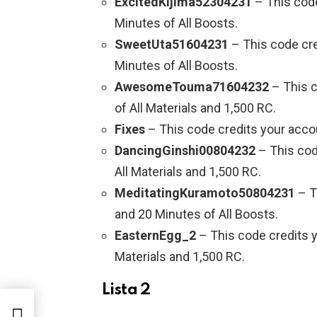
ExcitedKijima52304231
– This code
Minutes of All Boosts.
SweetUta51604231
– This code cre
Minutes of All Boosts.
AwesomeTouma71604232
– This c
of All Materials and 1,500 RC.
Fixes
– This code credits your accou
DancingGinshi00804232
– This cod
All Materials and 1,500 RC.
MeditatingKuramoto50804231
– T
and 20 Minutes of All Boosts.
EasternEgg_2
– This code credits y
Materials and 1,500 RC.
Lista 2