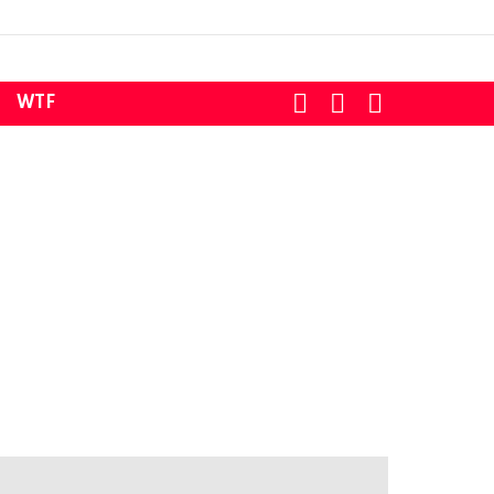
SEARCH
LOGIN
SWITCH
WTF
SKIN