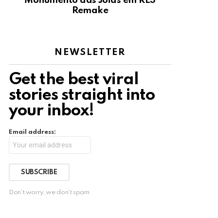
Monumento das Jóias em RE3
Remake
NEWSLETTER
Get the best viral
stories straight into
your inbox!
Email address:
Don't worry, we don't spam