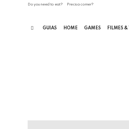
Do you need to eat?
Precisa comer?
GUIAS
HOME
GAMES
FILMES &
Menu
LATEST