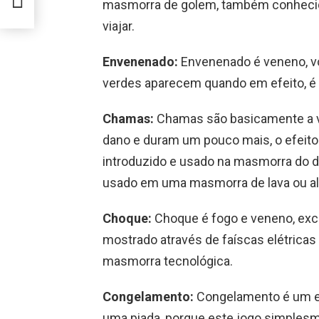
masmorra de golem, também conhecid
viajar.
Envenenado:
Envenenado é veneno, vo
verdes aparecem quando em efeito, é
Chamas:
Chamas são basicamente a v
dano e duram um pouco mais, o efeit
introduzido e usado na masmorra do d
usado em uma masmorra de lava ou a
Choque:
Choque é fogo e veneno, exce
mostrado através de faíscas elétricas
masmorra tecnológica.
Congelamento:
Congelamento é um efe
uma piada, porque este jogo simples