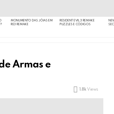
O
MONUMENTO DAS JÓIAS EM
RESIDENT EVIL 3 REMAKE
NE
O?
RE3 REMAKE
PUZZLES E CÓDIGOS
SEC
 de Armas e
1.8k
Views