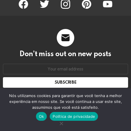
facebook
twitter
instagram
pinterest
youtube
Don’t miss out on new posts
Email
address:
Don't worry, we don't spam
Nós utilizamos cookies para garantir que você tenha a melhor
experiência em nosso site. Se você continua a usar este site,
assumimos que você está satisfeito.
© 2026 by bring the pixel. Remember to change this
Ok
Política de privacidade
Home
Contact us
GDPR Privacy policy