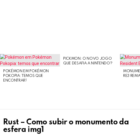
PICKMON: O NOVO JOGO
LATEST
QUE DESAFIA A NINTENDO?
STORIES
POKÉMON EM POKÉMON
MONUMEN
POKOPIA: TEMOS QUE
RE3 REM
ENCONTRAR!
Rust – Como subir o monumento da
esfera img1