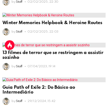
by
Staff
02/02/2025, 22:30
Winter Memories Helpbook & Heroine Routes
by
Staff
02/02/2025, 22:03
13 filmes de terror que se restringem a assistir
sozinho
by
Staff
07/04/2023, 19:14
Guia Path of Exile 2: Do Básico ao
Intermediário
by
Staff
29/12/2024, 15:42