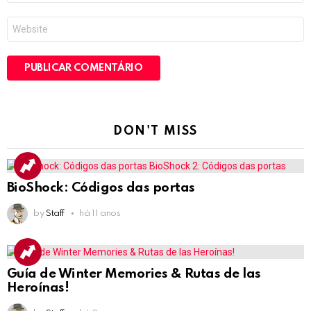
*
Site
DON'T MISS
BioShock: Códigos das portas
by
Staff
há 11 anos
Guía de Winter Memories & Rutas de las
Heroínas!