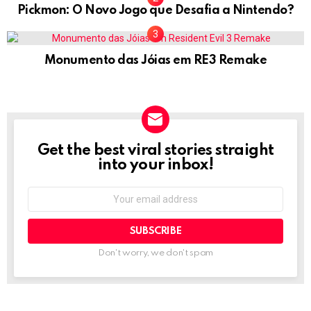
Pickmon: O Novo Jogo que Desafia a Nintendo?
Monumento das Jóias em RE3 Remake
Get the best viral stories straight
NEWSLETTER
into your inbox!
Email
address:
Don't worry, we don't spam