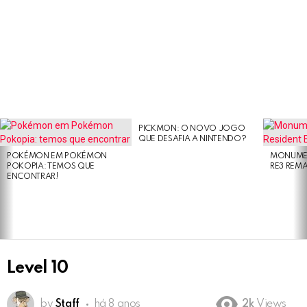
PICKMON: O NOVO JOGO
LATEST
QUE DESAFIA A NINTENDO?
STORIES
POKÉMON EM POKÉMON
MONUMEN
POKOPIA: TEMOS QUE
RE3 REM
ENCONTRAR!
Level 10
by
Staff
há 8 anos
2k
Views