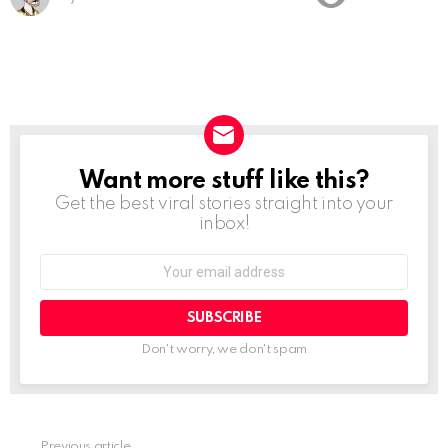
Want more stuff like this?
NEWSLETTER
Get the best viral stories straight into your
inbox!
Email
address:
Don't worry, we don't spam
Previous article