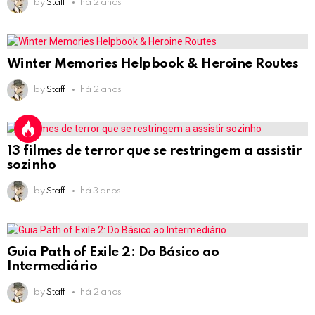
by
Staff
há 2 anos
Winter Memories Helpbook & Heroine Routes
by
Staff
há 2 anos
13 filmes de terror que se restringem a assistir
sozinho
by
Staff
há 3 anos
Guia Path of Exile 2: Do Básico ao
Intermediário
by
Staff
há 2 anos