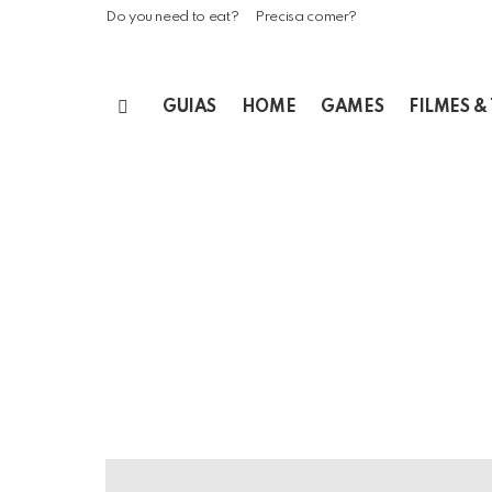
Do you need to eat?
Precisa comer?
GUIAS
HOME
GAMES
FILMES &
Menu
LATEST