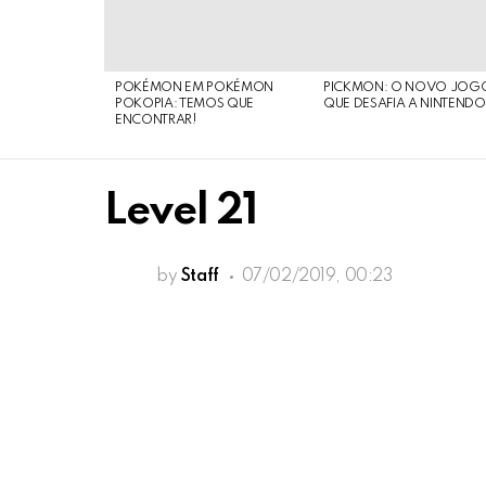
STORIES
POKÉMON EM POKÉMON
PICKMON: O NOVO JOG
POKOPIA: TEMOS QUE
QUE DESAFIA A NINTEND
ENCONTRAR!
Level 21
by
Staff
07/02/2019, 00:23