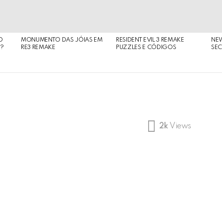
O
MONUMENTO DAS JÓIAS EM
RESIDENT EVIL 3 REMAKE
NE
O?
RE3 REMAKE
PUZZLES E CÓDIGOS
SEC
2k
Views