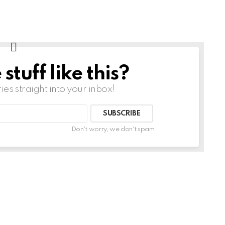
tuff like this?
ries straight into your inbox!
Don't worry, we don't spam