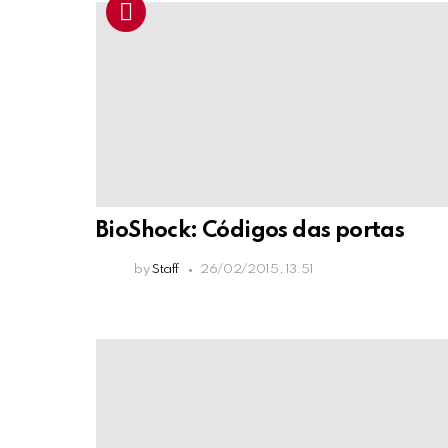
BioShock: Códigos das portas
by
Staff
26/02/2015, 13:51