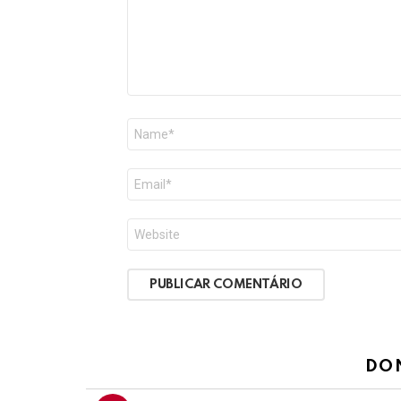
Nome
*
E-
mail
*
Site
DO