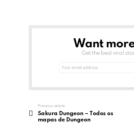
Want more s
NEWSLETTER
Get the best viral sto
Email
address:
Previous article
See
more
Sakura Dungeon – Todos os
mapas de Dungeon