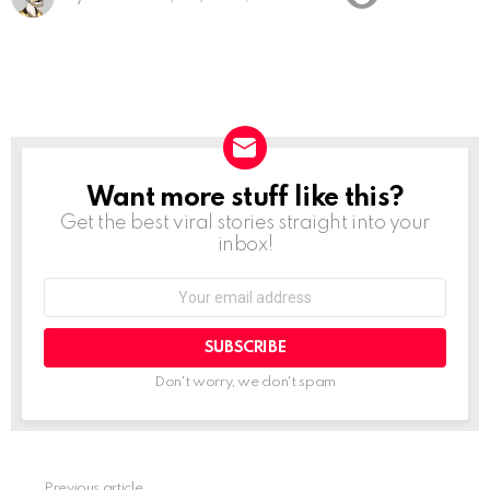
Want more stuff like this?
NEWSLETTER
Get the best viral stories straight into your
inbox!
Email
address:
Don't worry, we don't spam
Previous article