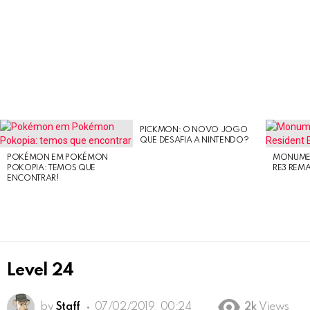
PICKMON: O NOVO JOGO
LATEST
QUE DESAFIA A NINTENDO?
STORIES
POKÉMON EM POKÉMON
MONUMEN
POKOPIA: TEMOS QUE
RE3 REM
ENCONTRAR!
Level 24
by
Staff
07/02/2019, 00:24
2k
Views