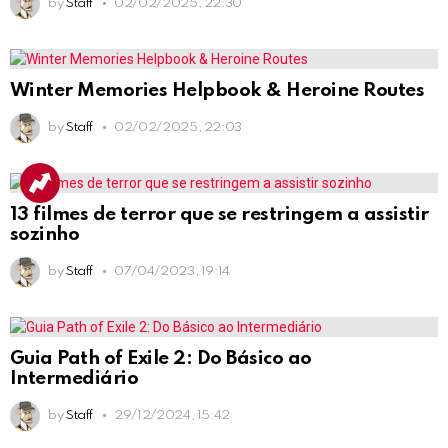
by
Staff
02/02/2025, 22:30
Winter Memories Helpbook & Heroine Routes
by
Staff
02/02/2025, 22:03
13 filmes de terror que se restringem a assistir
sozinho
by
Staff
07/04/2023, 19:14
Guia Path of Exile 2: Do Básico ao
Intermediário
by
Staff
29/12/2024, 15:42