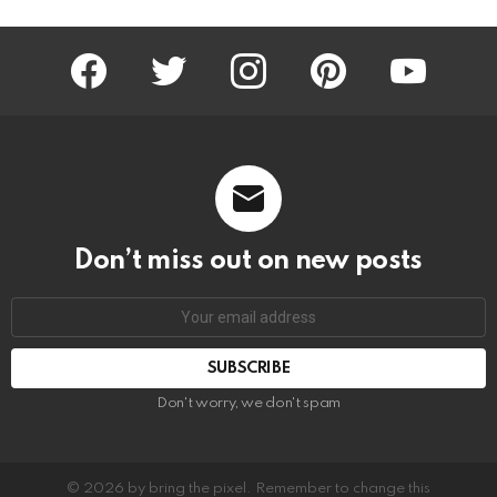
facebook
twitter
instagram
pinterest
youtube
Don’t miss out on new posts
Email
address:
Don't worry, we don't spam
© 2026 by bring the pixel. Remember to change this