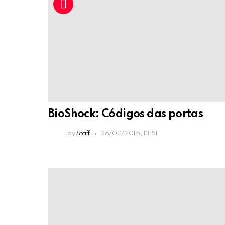
BioShock: Códigos das portas
by
Staff
26/02/2015, 13:51