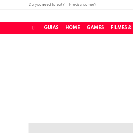
Do you need to eat?
Precisa comer?
GUIAS
HOME
GAMES
FILMES &
Menu
LATEST
STORIES