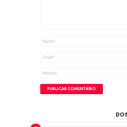
Nome
*
E-
mail
*
Site
DO