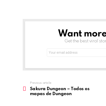
Want more s
NEWSLETTER
Get the best viral sto
Email
address:
Previous article
See
more
Sakura Dungeon – Todos os
mapas de Dungeon