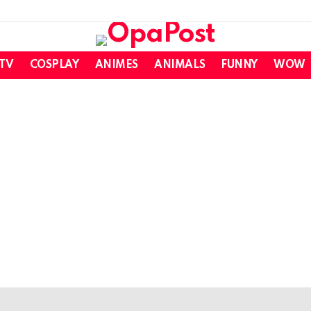
 TV
COSPLAY
ANIMES
ANIMALS
FUNNY
WOW