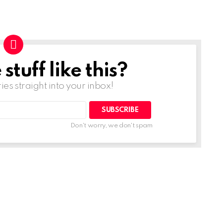
tuff like this?
ries straight into your inbox!
Don't worry, we don't spam