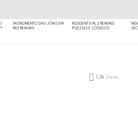
O
MONUMENTO DAS JÓIAS EM
RESIDENT EVIL 3 REMAKE
NE
O?
RE3 REMAKE
PUZZLES E CÓDIGOS
SEC
1.3k
Views