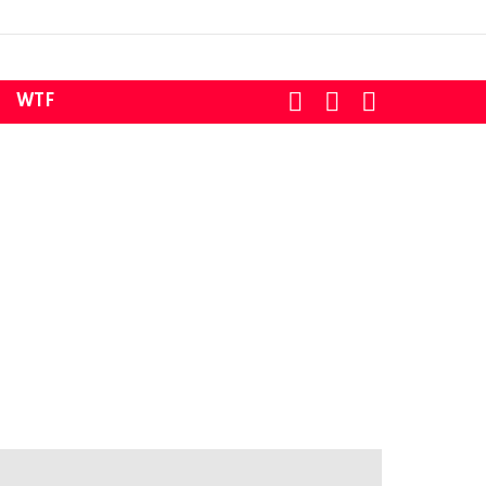
SEARCH
LOGIN
SWITCH
WTF
SKIN