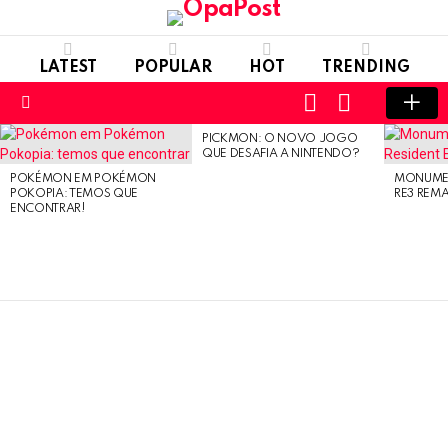
LATEST
POPULAR
HOT
TRENDING
LOGIN
SWITCH
SKIN
Menu
PICKMON: O NOVO JOGO
LATEST
QUE DESAFIA A NINTENDO?
STORIES
POKÉMON EM POKÉMON
MONUMEN
POKOPIA: TEMOS QUE
RE3 REM
ENCONTRAR!