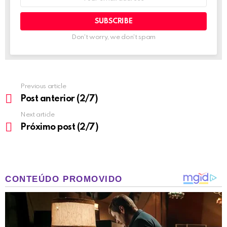
address:
Don't worry, we don't spam
Previous article
See
more
Post anterior (2/7)
Next article
Próximo post (2/7)