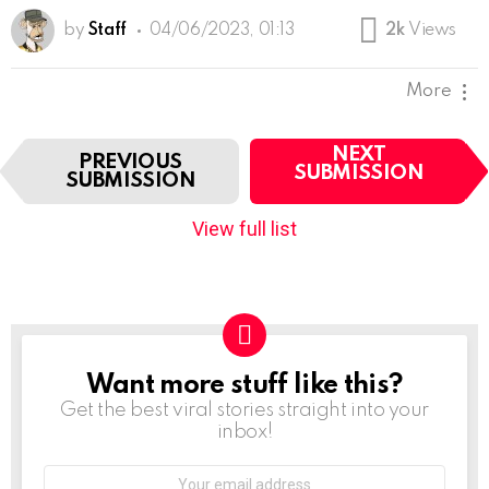
by
Staff
04/06/2023, 01:13
2k
Views
More
I
NEXT
PREVIOUS
t
SUBMISSION
SUBMISSION
e
m
View full list
n
a
v
i
g
a
t
Want more stuff like this?
NEWSLETTER
i
Get the best viral stories straight into your
o
inbox!
n
Email