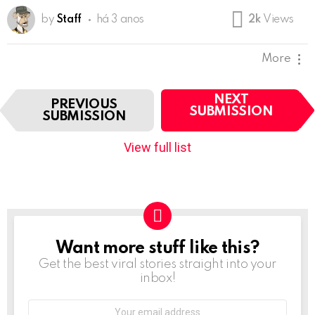
by
Staff
há 3 anos
2k
Views
More
I
NEXT
PREVIOUS
t
SUBMISSION
SUBMISSION
e
m
View full list
n
a
v
i
g
a
t
Want more stuff like this?
NEWSLETTER
i
Get the best viral stories straight into your
o
inbox!
n
Email