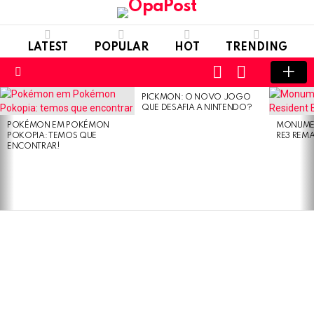
LATEST
POPULAR
HOT
TRENDING
LOGIN
SWITCH
SKIN
Menu
PICKMON: O NOVO JOGO
LATEST
QUE DESAFIA A NINTENDO?
STORIES
POKÉMON EM POKÉMON
MONUMEN
POKOPIA: TEMOS QUE
RE3 REM
ENCONTRAR!