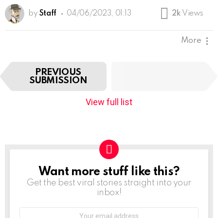
by
Staff
04/06/2023, 01:13
2k
Views
More
I
NEXT
PREVIOUS
t
SUBMISSION
SUBMISSION
e
m
View full list
n
a
v
i
g
a
t
Want more stuff like this?
NEWSLETTER
i
Get the best viral stories straight into your
o
inbox!
n
Email