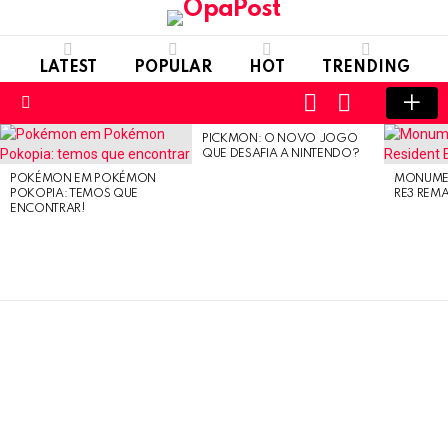
LATEST
POPULAR
HOT
TRENDING
LOGIN
SWITCH
SKIN
Menu
PICKMON: O NOVO JOGO
LATEST
QUE DESAFIA A NINTENDO?
STORIES
POKÉMON EM POKÉMON
MONUMEN
POKOPIA: TEMOS QUE
RE3 REM
ENCONTRAR!