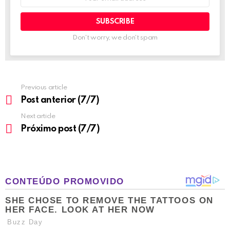
address:
Don't worry, we don't spam
Previous article
See
more
Post anterior (7/7)
Next article
Próximo post (7/7)