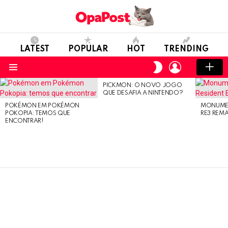
LATEST
POPULAR
HOT
TRENDING
LOGIN
SWITCH
SKIN
Menu
PICKMON: O NOVO JOGO
LATEST
QUE DESAFIA A NINTENDO?
STORIES
POKÉMON EM POKÉMON
MONUMEN
POKOPIA: TEMOS QUE
RE3 REM
ENCONTRAR!