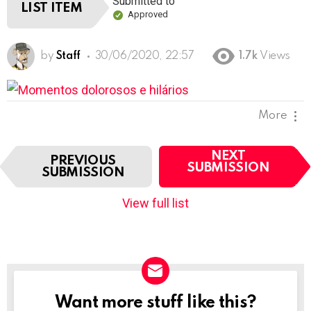
Submitted to
""
LIST ITEM
Approved
by
Staff
30/06/2020, 22:57
1.7k
Views
More
I
NEXT
PREVIOUS
t
SUBMISSION
SUBMISSION
e
m
View full list
n
a
v
i
g
a
t
Want more stuff like this?
NEWSLETTER