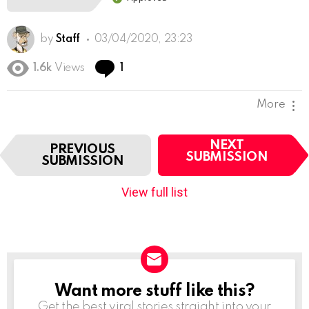
by
Staff
03/04/2020, 23:23
Comment
1.6k
Views
1
More
I
NEXT
PREVIOUS
t
SUBMISSION
SUBMISSION
e
m
View full list
n
a
v
i
g
a
t
Want more stuff like this?
NEWSLETTER
i
Get the best viral stories straight into your