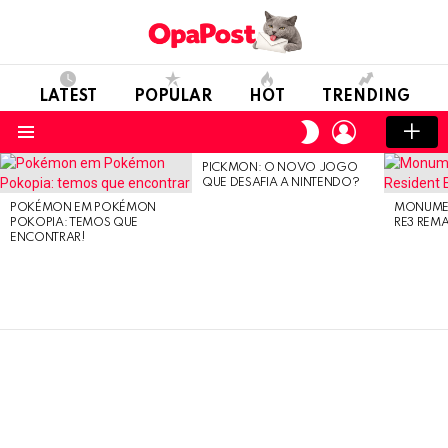
LATEST
POPULAR
HOT
TRENDING
LOGIN
SWITCH
SKIN
Menu
PICKMON: O NOVO JOGO
LATEST
QUE DESAFIA A NINTENDO?
STORIES
POKÉMON EM POKÉMON
MONUMEN
POKOPIA: TEMOS QUE
RE3 REM
ENCONTRAR!