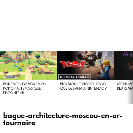
LATEST
STORIES
POKÉMON EM POKÉMON
PICKMON: O NOVO JOGO
MONUMEN
POKOPIA: TEMOS QUE
QUE DESAFIA A NINTENDO?
RE3 REM
ENCONTRAR!
bague-architecture-moscou-en-or-
tournaire