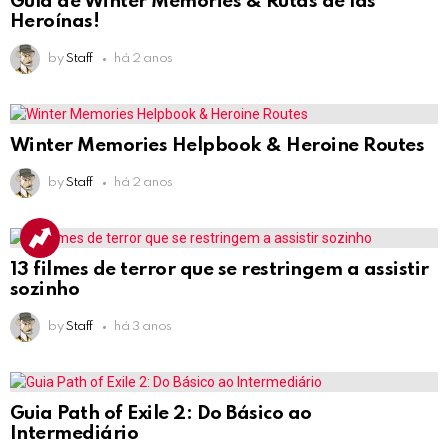
Guía de Winter Memories & Rutas de las
Heroínas!
by
Staff
há 2 anos
Winter Memories Helpbook & Heroine Routes
by
Staff
há 2 anos
13 filmes de terror que se restringem a assistir
sozinho
by
Staff
há 3 anos
Guia Path of Exile 2: Do Básico ao
Intermediário