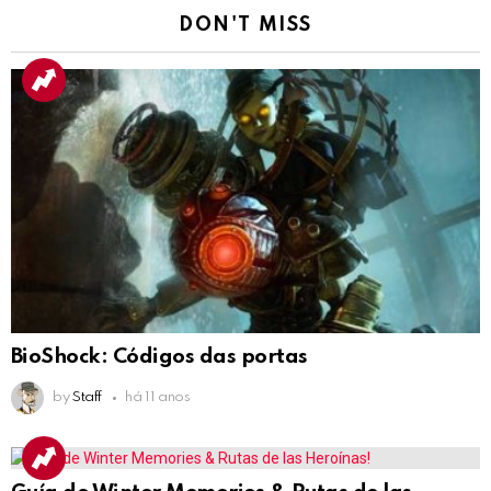
DON'T MISS
BioShock: Códigos das portas
by
Staff
há 11 anos