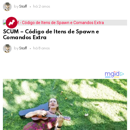
by
Staff
há 2 anos
SCUM – Código de Itens de Spawn e
Comandos Extra
by
Staff
há 8 anos