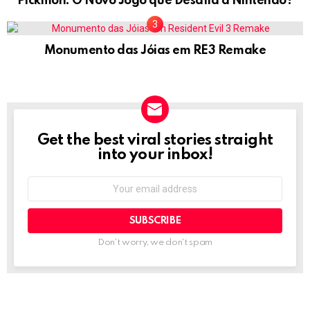
Pickmon: O Novo Jogo que Desafia a Nintendo?
Monumento das Jóias em RE3 Remake
Get the best viral stories straight
NEWSLETTER
into your inbox!
Email
address:
Don't worry, we don't spam