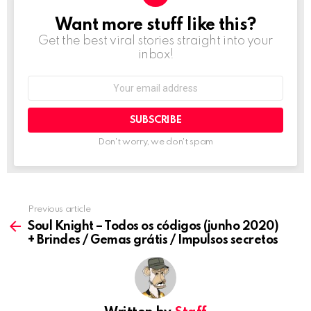
Want more stuff like this?
NEWSLETTER
Get the best viral stories straight into your
inbox!
Email
address:
Don't worry, we don't spam
Previous article
See
more
Soul Knight – Todos os códigos (junho 2020)
+ Brindes / Gemas grátis / Impulsos secretos