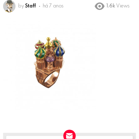
by
Staff
há 7 anos
1.6k
Views