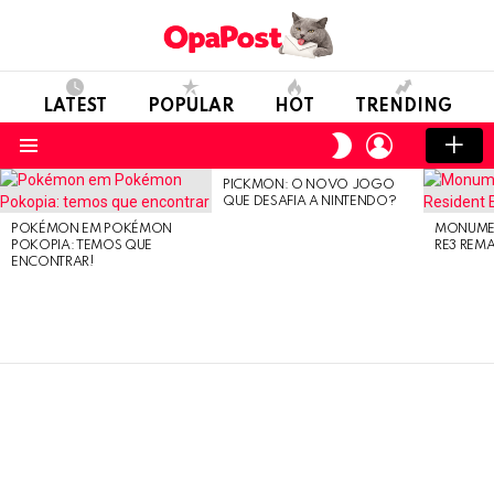
LATEST
POPULAR
HOT
TRENDING
LOGIN
SWITCH
SKIN
Menu
PICKMON: O NOVO JOGO
LATEST
QUE DESAFIA A NINTENDO?
STORIES
POKÉMON EM POKÉMON
MONUMEN
POKOPIA: TEMOS QUE
RE3 REM
ENCONTRAR!