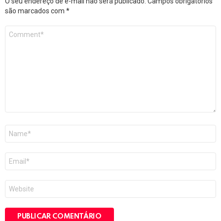
O seu endereço de e-mail não será publicado.
Campos obrigatórios
são marcados com
*
Comentário
*
Nome
*
E-
mail
*
Site