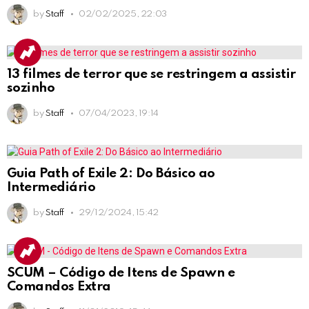
by
Staff
02/02/2025, 22:03
13 filmes de terror que se restringem a assistir
sozinho
by
Staff
07/04/2023, 19:14
Guia Path of Exile 2: Do Básico ao
Intermediário
by
Staff
29/12/2024, 15:42
SCUM – Código de Itens de Spawn e
Comandos Extra