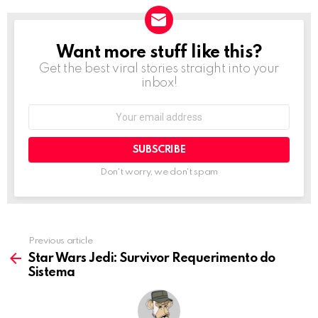
Want more stuff like this?
NEWSLETTER
Get the best viral stories straight into your
inbox!
Email
address:
Don't worry, we don't spam
Previous article
See
more
Star Wars Jedi: Survivor Requerimento do
Sistema