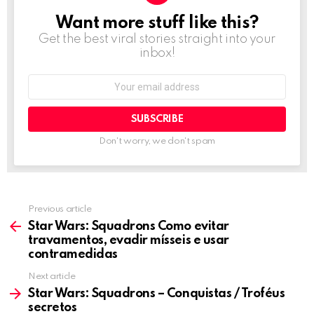
Want more stuff like this?
NEWSLETTER
Get the best viral stories straight into your
inbox!
Email
address:
Don't worry, we don't spam
Previous article
See
more
Star Wars: Squadrons Como evitar
travamentos, evadir mísseis e usar
contramedidas
Next article
Star Wars: Squadrons – Conquistas / Troféus
secretos