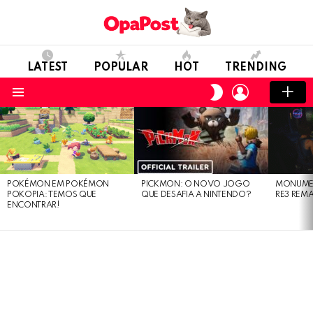
LATEST
POPULAR
HOT
TRENDING
LOGIN
SWITCH
SKIN
Menu
LATEST
STORIES
POKÉMON EM POKÉMON
PICKMON: O NOVO JOGO
MONUMEN
POKOPIA: TEMOS QUE
QUE DESAFIA A NINTENDO?
RE3 REM
ENCONTRAR!