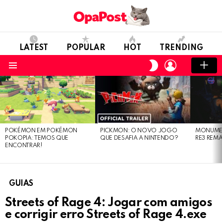
LATEST
POPULAR
HOT
TRENDING
LOGIN
SWITCH
SKIN
Menu
LATEST
STORIES
POKÉMON EM POKÉMON
PICKMON: O NOVO JOGO
MONUMEN
POKOPIA: TEMOS QUE
QUE DESAFIA A NINTENDO?
RE3 REM
ENCONTRAR!
GUIAS
Streets of Rage 4: Jogar com amigos
e corrigir erro Streets of Rage 4.exe