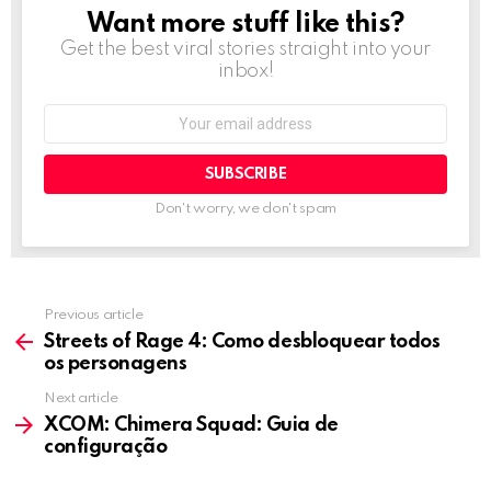
Want more stuff like this?
NEWSLETTER
Get the best viral stories straight into your
inbox!
Email
address:
Don't worry, we don't spam
Previous article
See
more
Streets of Rage 4: Como desbloquear todos
os personagens
Next article
XCOM: Chimera Squad: Guia de
configuração