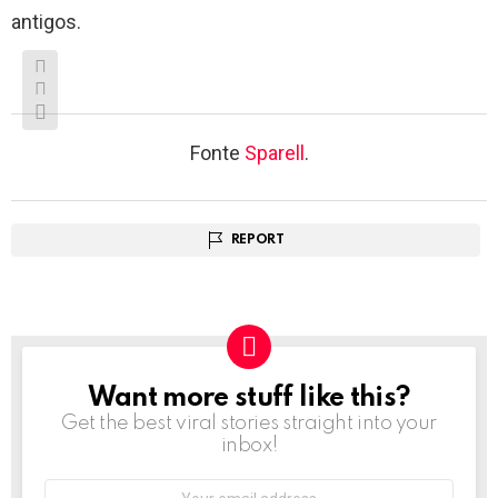
antigos.
Fonte
Sparell
.
REPORT
Want more stuff like this?
NEWSLETTER
Get the best viral stories straight into your
inbox!
Email