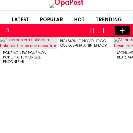
LATEST
POPULAR
HOT
TRENDING
LOGIN
SWITCH
SKIN
Menu
PICKMON: O NOVO JOGO
LATEST
QUE DESAFIA A NINTENDO?
STORIES
POKÉMON EM POKÉMON
MONUMEN
POKOPIA: TEMOS QUE
RE3 REM
ENCONTRAR!