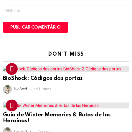
*
Site
DON'T MISS
BioShock: Códigos das portas
by
Staff
há 11 anos
Guía de Winter Memories & Rutas de las
Heroínas!
by
Staff
há 2 anos