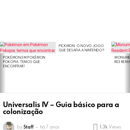
PICKMON: O NOVO JOGO
LATEST
QUE DESAFIA A NINTENDO?
STORIES
POKÉMON EM POKÉMON
MONUMEN
POKOPIA: TEMOS QUE
RE3 REM
ENCONTRAR!
Universalis IV – Guia básico para a
colonização
by
Staff
há 7 anos
1.3k
Views