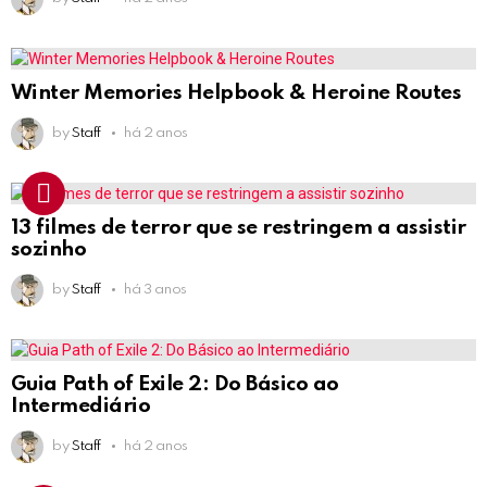
Winter Memories Helpbook & Heroine Routes
by
Staff
há 2 anos
13 filmes de terror que se restringem a assistir
sozinho
by
Staff
há 3 anos
Guia Path of Exile 2: Do Básico ao
Intermediário
by
Staff
há 2 anos