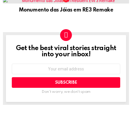
Monumento das Jóias em RE3 Remake
Get the best viral stories straight
NEWSLETTER
into your inbox!
Email
address:
Don't worry, we don't spam