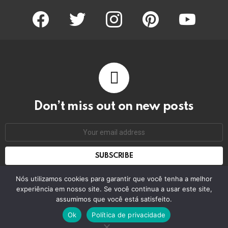
facebook
twitter
instagram
pinterest
youtube
Don’t miss out on new posts
Email
address:
Don't worry, we don't spam
Nós utilizamos cookies para garantir que você tenha a melhor
experiência em nosso site. Se você continua a usar este site,
assumimos que você está satisfeito.
© 2026 by bring the pixel. Remember to change this
Ok
Política de privacidade
Home
Contact us
GDPR Privacy policy