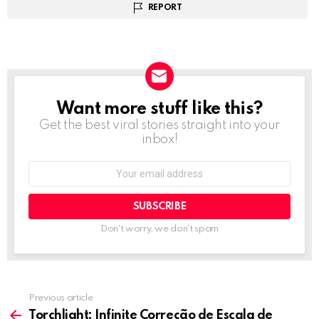
REPORT
Want more stuff like this?
NEWSLETTER
Get the best viral stories straight into your
inbox!
Email
address:
Don't worry, we don't spam
Previous article
See
more
Torchlight: Infinite Correção de Escala de