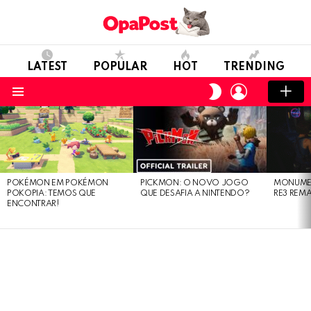
LATEST
POPULAR
HOT
TRENDING
LOGIN
SWITCH
SKIN
Menu
LATEST
STORIES
POKÉMON EM POKÉMON
PICKMON: O NOVO JOGO
MONUMEN
POKOPIA: TEMOS QUE
QUE DESAFIA A NINTENDO?
RE3 REM
ENCONTRAR!