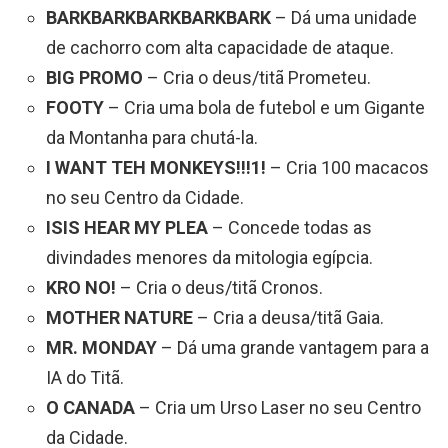
BARKBARKBARKBARKBARK
– Dá uma unidade
de cachorro com alta capacidade de ataque.
BIG PROMO
– Cria o deus/titã Prometeu.
FOOTY
– Cria uma bola de futebol e um Gigante
da Montanha para chutá-la.
I WANT TEH MONKEYS!!!1!
– Cria 100 macacos
no seu Centro da Cidade.
ISIS HEAR MY PLEA
– Concede todas as
divindades menores da mitologia egípcia.
KRO NO!
– Cria o deus/titã Cronos.
MOTHER NATURE
– Cria a deusa/titã Gaia.
MR. MONDAY
– Dá uma grande vantagem para a
IA do Titã.
O CANADA
– Cria um Urso Laser no seu Centro
da Cidade.