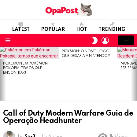
LATEST
POPULAR
HOT
TRENDING
LOGIN
SWITCH
SKIN
Menu
PICKMON: O NOVO JOGO
LATEST
QUE DESAFIA A NINTENDO?
STORIES
POKÉMON EM POKÉMON
MONUMEN
POKOPIA: TEMOS QUE
RE3 REM
ENCONTRAR!
Call of Duty Modern Warfare Guia de
Operação Headhunter