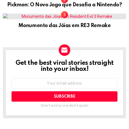
Pickmon: O Novo Jogo que Desafia a Nintendo?
Monumento das Jóias em RE3 Remake
Get the best viral stories straight
NEWSLETTER
into your inbox!
Email
address:
Don't worry, we don't spam