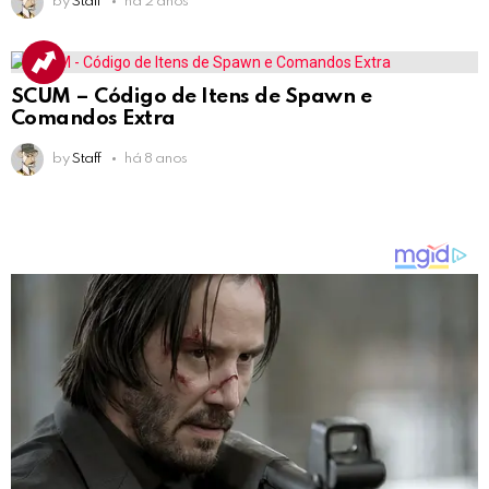
by
Staff
há 2 anos
SCUM – Código de Itens de Spawn e
Comandos Extra
by
Staff
há 8 anos