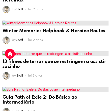
Heroínas!
by
Staff
há 2 anos
Winter Memories Helpbook & Heroine Routes
by
Staff
há 2 anos
13 filmes de terror que se restringem a assistir
sozinho
by
Staff
há 3 anos
Guia Path of Exile 2: Do Básico ao
Intermediário