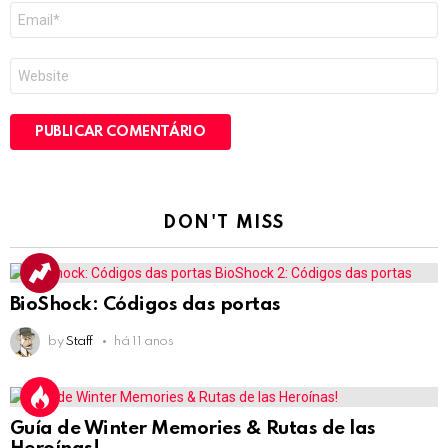
E-
mail
*
Site
DON'T MISS
BioShock: Códigos das portas
by
Staff
há 11 anos
Guía de Winter Memories & Rutas de las