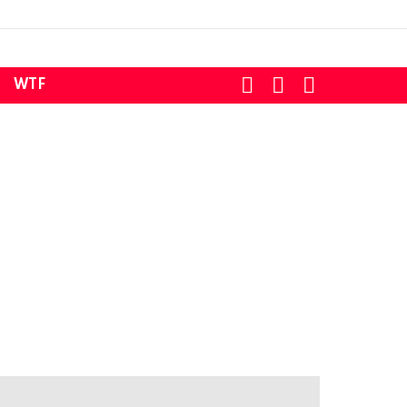
SEARCH
LOGIN
SWITCH
WTF
SKIN