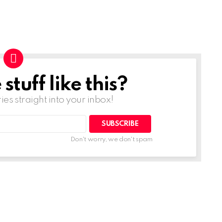
tuff like this?
ries straight into your inbox!
Don't worry, we don't spam