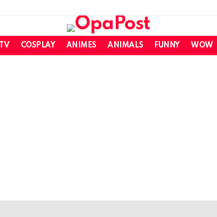
 TV
COSPLAY
ANIMES
ANIMALS
FUNNY
WOW