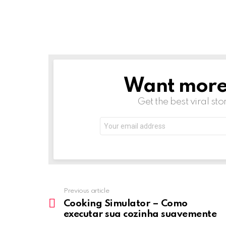
Want more s
NEWSLETTER
Get the best viral sto
Email
address:
Previous article
See
more
Cooking Simulator – Como
executar sua cozinha suavemente