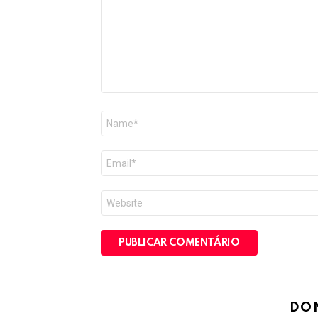
Nome
*
E-
mail
*
Site
DO