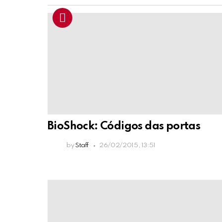
BioShock: Códigos das portas
by
Staff
26/02/2015, 13:51