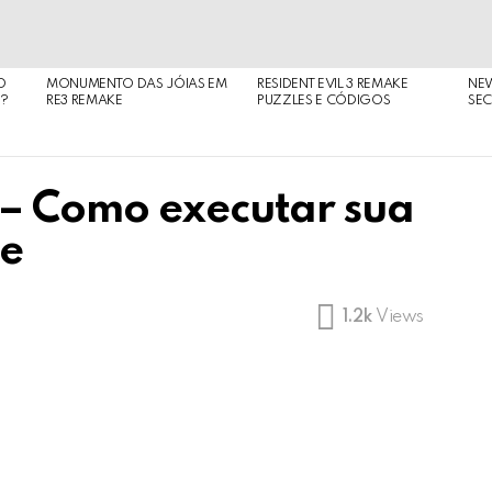
O
MONUMENTO DAS JÓIAS EM
RESIDENT EVIL 3 REMAKE
NE
O?
RE3 REMAKE
PUZZLES E CÓDIGOS
SEC
 – Como executar sua
te
1.2k
Views