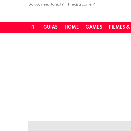
Do you need to eat?
Precisa comer?
GUIAS
HOME
GAMES
FILMES &
Menu
LATEST
STORIES