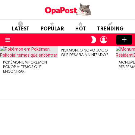
LATEST
POPULAR
HOT
TRENDING
LOGIN
SWITCH
SKIN
Menu
PICKMON: O NOVO JOGO
LATEST
QUE DESAFIA A NINTENDO?
STORIES
POKÉMON EM POKÉMON
MONUMEN
POKOPIA: TEMOS QUE
RE3 REM
ENCONTRAR!