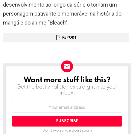
desenvolvimento ao longo da série o tornam um
personagem cativante e memorável na história do
mangá e do anime “Bleach”.
REPORT
Want more stuff like this?
NEWSLETTER
Get the best viral stories straight into your
inbox!
Email
address:
Don't worry, we don't spam