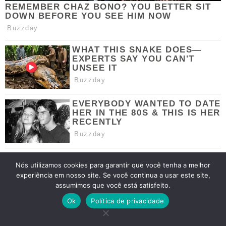
Nós utilizamos cookies para garantir que você tenha a melhor
experiência em nosso site. Se você continua a usar este site,
assumimos que você está satisfeito.
Ok
Política de privacidade