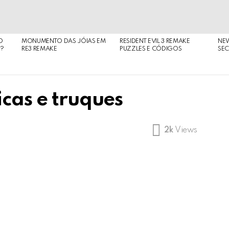
O
MONUMENTO DAS JÓIAS EM
RESIDENT EVIL 3 REMAKE
NE
O?
RE3 REMAKE
PUZZLES E CÓDIGOS
SEC
icas e truques
2k
Views