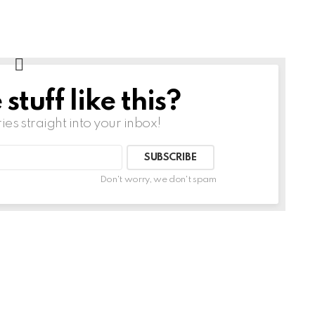
tuff like this?
ries straight into your inbox!
Don't worry, we don't spam