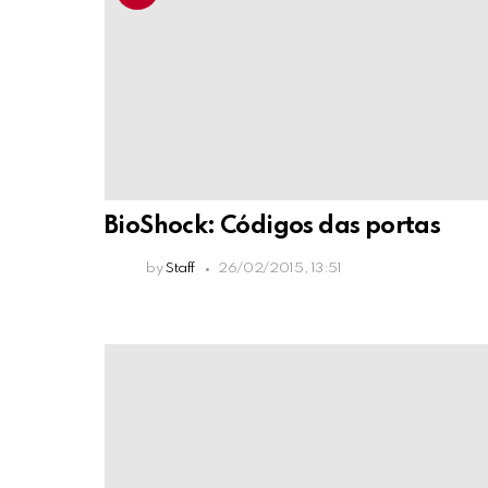
BioShock: Códigos das portas
by
Staff
26/02/2015, 13:51