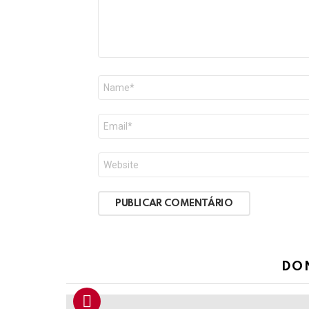
Nome
*
E-
mail
*
Site
DO