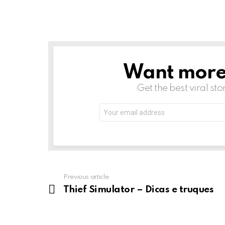
Want more s
NEWSLETTER
Get the best viral sto
Email
address:
Previous article
See
more
Thief Simulator – Dicas e truques