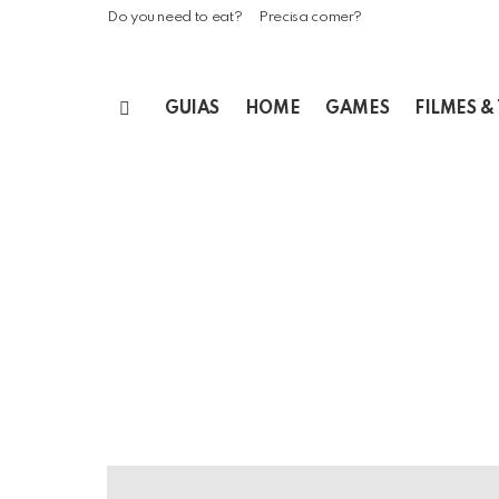
Do you need to eat?
Precisa comer?
GUIAS
HOME
GAMES
FILMES &
Menu
LATEST