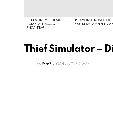
STORIES
POKÉMON EM POKÉMON
PICKMON: O NOVO JOG
POKOPIA: TEMOS QUE
QUE DESAFIA A NINTEND
ENCONTRAR!
Thief Simulator – D
by
Staff
04/12/2019, 02:37