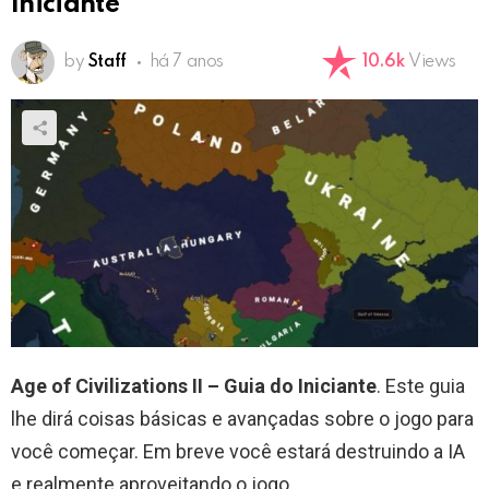
Iniciante
by
Staff
há 7 anos
10.6k
Views
Age of Civilizations II – Guia do Iniciante
. Este guia
lhe dirá coisas básicas e avançadas sobre o jogo para
você começar. Em breve você estará destruindo a IA
e realmente aproveitando o jogo.