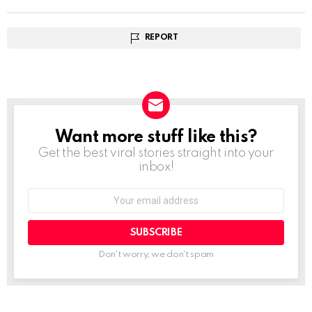
REPORT
Want more stuff like this?
NEWSLETTER
Get the best viral stories straight into your
inbox!
Email
address:
Don't worry, we don't spam