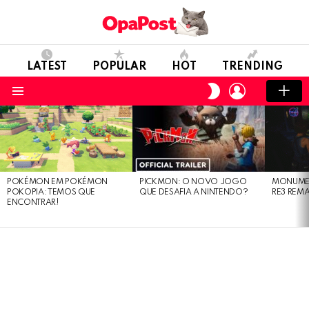
LATEST
POPULAR
HOT
TRENDING
LOGIN
SWITCH
SKIN
Menu
LATEST
STORIES
POKÉMON EM POKÉMON
PICKMON: O NOVO JOGO
MONUMEN
POKOPIA: TEMOS QUE
QUE DESAFIA A NINTENDO?
RE3 REM
ENCONTRAR!