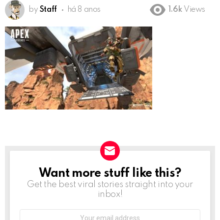
by
Staff
há 8 anos
1.6k
Views
Want more stuff like this?
NEWSLETTER
Get the best viral stories straight into your
inbox!
Email