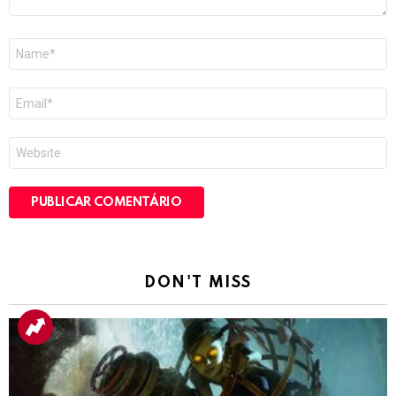
Nome
*
E-
mail
*
Site
DON'T MISS