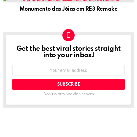
Monumento das Jóias em RE3 Remake
Get the best viral stories straight
NEWSLETTER
into your inbox!
Email
address:
Don't worry, we don't spam