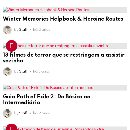
Winter Memories Helpbook & Heroine Routes
by
Staff
há 2 anos
13 filmes de terror que se restringem a assistir
sozinho
by
Staff
há 3 anos
Guia Path of Exile 2: Do Básico ao
Intermediário
by
Staff
há 2 anos