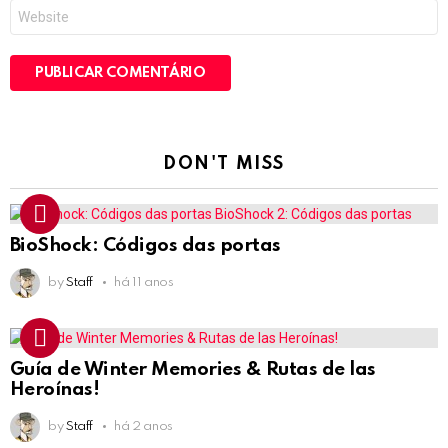
Site
DON'T MISS
BioShock: Códigos das portas
by
Staff
há 11 anos
Guía de Winter Memories & Rutas de las
Heroínas!
by
Staff
há 2 anos