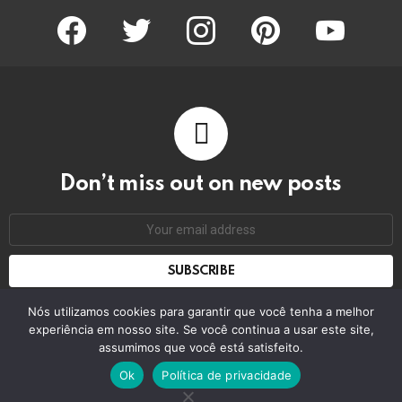
facebook
twitter
instagram
pinterest
youtube
Don’t miss out on new posts
Email
address:
Don't worry, we don't spam
Nós utilizamos cookies para garantir que você tenha a melhor
experiência em nosso site. Se você continua a usar este site,
assumimos que você está satisfeito.
© 2026 by bring the pixel. Remember to change this
Ok
Política de privacidade
Home
Contact us
GDPR Privacy policy