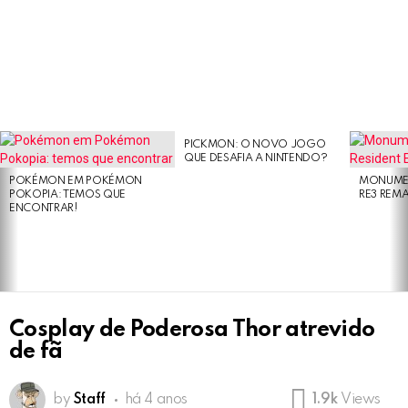
PICKMON: O NOVO JOGO
LATEST
QUE DESAFIA A NINTENDO?
STORIES
POKÉMON EM POKÉMON
MONUMEN
POKOPIA: TEMOS QUE
RE3 REM
ENCONTRAR!
Cosplay de Poderosa Thor atrevido
de fã
by
Staff
há 4 anos
1.9k
Views