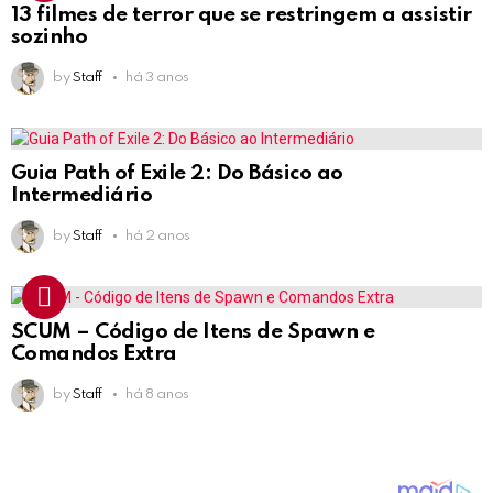
13 filmes de terror que se restringem a assistir
sozinho
by
Staff
há 3 anos
Guia Path of Exile 2: Do Básico ao
Intermediário
by
Staff
há 2 anos
SCUM – Código de Itens de Spawn e
Comandos Extra
by
Staff
há 8 anos