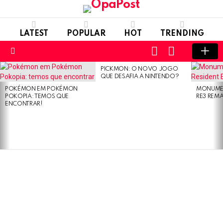
LATEST
POPULAR
HOT
TRENDING
LOGIN
SWITCH
SKIN
Menu
PICKMON: O NOVO JOGO
LATEST
QUE DESAFIA A NINTENDO?
STORIES
POKÉMON EM POKÉMON
MONUMEN
POKOPIA: TEMOS QUE
RE3 REM
ENCONTRAR!