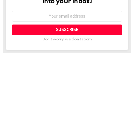
into your inbox!
Email
address:
Don't worry, we don't spam