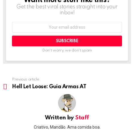
Want more stuff like this?
Get the best viral stories straight into your
inbox!
Email
address:
Don't worry, we don't spam
Previous article
See
more
Hell Let Loose: Guia Armas AT
Written by
Staff
Criativo, Mandão. Ama comida boa.