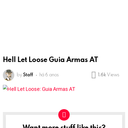
Hell Let Loose Guia Armas AT
by
Staff
há 6 anos
1.6k
Views
NEWSLETTER