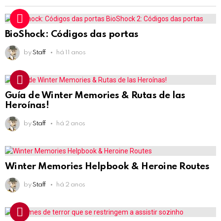
BioShock: Códigos das portas
by
Staff
há 11 anos
Guía de Winter Memories & Rutas de las
Heroínas!
by
Staff
há 2 anos
Winter Memories Helpbook & Heroine Routes
by
Staff
há 2 anos