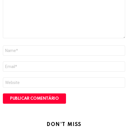
Nome
*
E-
mail
*
Site
DON'T MISS