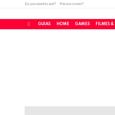
Do you need to eat?
Precisa comer?
GUIAS
HOME
GAMES
FILMES &
Menu
LATEST
STORIES