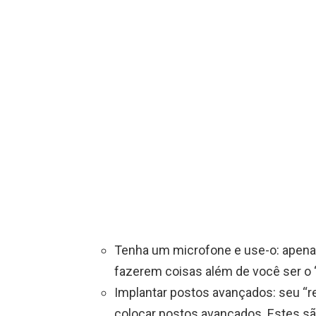
Tenha um microfone e use-o: apena
fazerem coisas além de você ser o 
Implantar postos avançados: seu “r
colocar postos avançados. Estes s