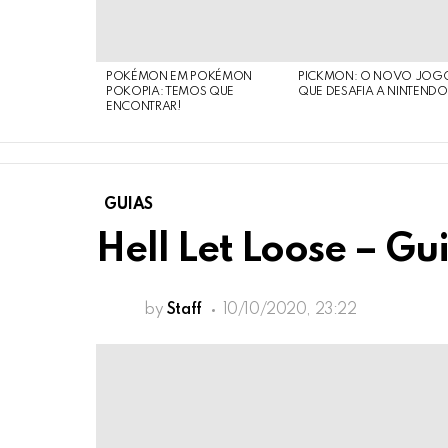
POKÉMON EM POKÉMON
PICKMON: O NOVO JOG
POKOPIA: TEMOS QUE
QUE DESAFIA A NINTEND
ENCONTRAR!
GUIAS
Hell Let Loose – Gu
by
Staff
10/10/2020, 23:22