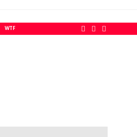
SEARCH
LOGIN
SWITCH
WTF
SKIN