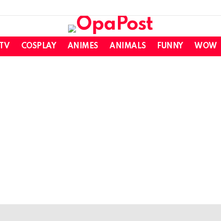
 TV
COSPLAY
ANIMES
ANIMALS
FUNNY
WOW