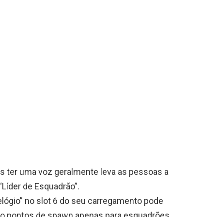
s ter uma voz geralmente leva as pessoas a
“Líder de Esquadrão”.
elógio” no slot 6 do seu carregamento pode
ão pontos de spawn apenas para esquadrões