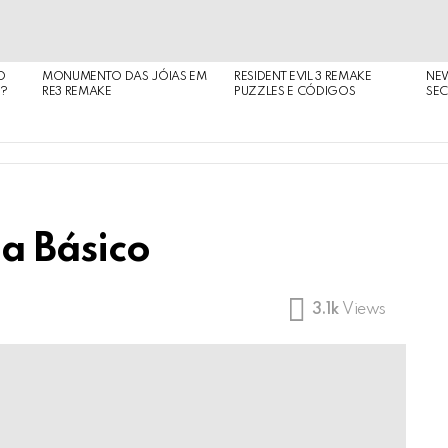
O
MONUMENTO DAS JÓIAS EM
RESIDENT EVIL 3 REMAKE
NE
O?
RE3 REMAKE
PUZZLES E CÓDIGOS
SEC
ia Básico
3.1k
Views