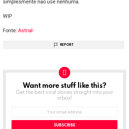
simplesmente não use nenhuma.
WIP
Fonte:
Astrial-
REPORT
Want more stuff like this?
NEWSLETTER
Get the best viral stories straight into your
inbox!
Email
address: