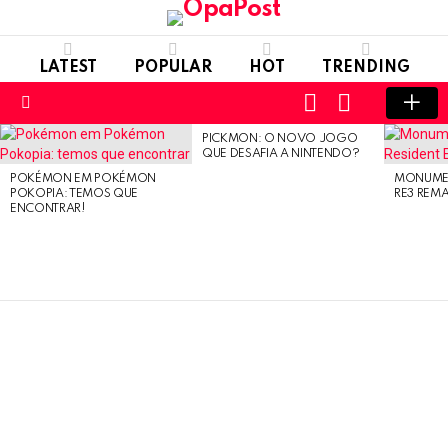
LATEST
POPULAR
HOT
TRENDING
LOGIN
SWITCH
SKIN
Menu
PICKMON: O NOVO JOGO
LATEST
QUE DESAFIA A NINTENDO?
STORIES
POKÉMON EM POKÉMON
MONUMEN
POKOPIA: TEMOS QUE
RE3 REM
ENCONTRAR!