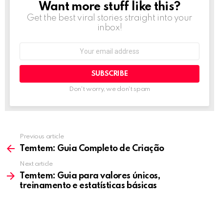
Want more stuff like this?
NEWSLETTER
Get the best viral stories straight into your
inbox!
Email
address:
Don't worry, we don't spam
Previous article
See
more
Temtem: Guia Completo de Criação
Next article
Temtem: Guia para valores únicos,
treinamento e estatísticas básicas