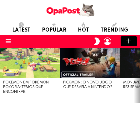
LATEST
POPULAR
HOT
TRENDING
LOGIN
SWITCH
SKIN
Menu
LATEST
STORIES
POKÉMON EM POKÉMON
PICKMON: O NOVO JOGO
MONUMEN
POKOPIA: TEMOS QUE
QUE DESAFIA A NINTENDO?
RE3 REM
ENCONTRAR!