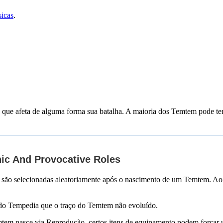
sicas
.
que afeta de alguma forma sua batalha. A maioria dos Temtem pode ter
nte são selecionadas aleatoriamente após o nascimento de um Temtem. 
do Tempedia que o traço do Temtem não evoluído.
 nasce via Reprodução, certos itens de equipamento podem forçar um p