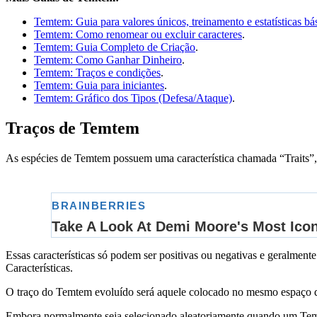
Temtem: Guia para valores únicos, treinamento e estatísticas bá
Temtem: Como renomear ou excluir caracteres
.
Temtem: Guia Completo de Criação
.
Temtem: Como Ganhar Dinheiro
.
Temtem: Traços e condições
.
Temtem: Guia para iniciantes
.
Temtem: Gráfico dos Tipos (Defesa/Ataque)
.
Traços de Temtem
As espécies de Temtem possuem uma característica chamada “Traits”, 
Essas características só podem ser positivas ou negativas e geralme
Características.
O traço do Temtem evoluído será aquele colocado no mesmo espaço 
Embora normalmente seja selecionado aleatoriamente quando um Temtem