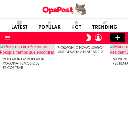
LATEST
POPULAR
HOT
TRENDING
LOGIN
SWITCH
SKIN
Menu
PICKMON: O NOVO JOGO
LATEST
QUE DESAFIA A NINTENDO?
STORIES
POKÉMON EM POKÉMON
MONUMEN
POKOPIA: TEMOS QUE
RE3 REM
ENCONTRAR!