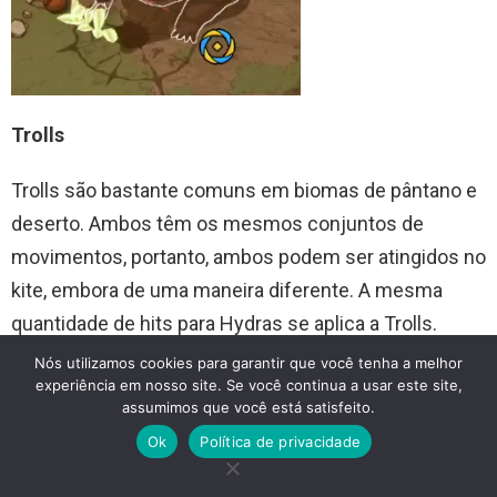
Trolls
Trolls são bastante comuns em biomas de pântano e
deserto. Ambos têm os mesmos conjuntos de
movimentos, portanto, ambos podem ser atingidos no
kite, embora de uma maneira diferente. A mesma
quantidade de hits para Hydras se aplica a Trolls.
Aqui está um exemplo de hit kiting um Troll:
Nós utilizamos cookies para garantir que você tenha a melhor
experiência em nosso site. Se você continua a usar este site,
https://gyazo.com/0f57e86429c5c6214e290ed02b5
assumimos que você está satisfeito.
58632
Ok
Política de privacidade
Passagem subterrânea (túnel que leva à área que