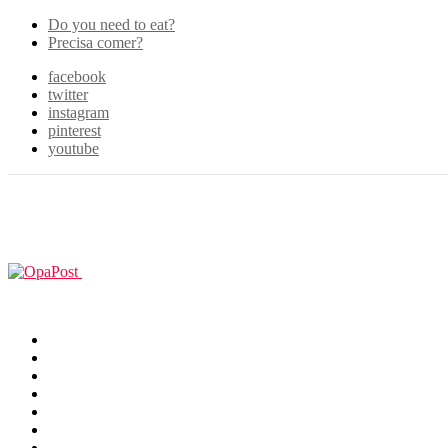
Do you need to eat?
Precisa comer?
facebook
twitter
instagram
pinterest
youtube
Menu
GUIAS
Home
Games
Filmes & TV
Cosplay
Animes
Animals