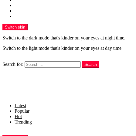
Funny
WOW
WTF
Switch skin
Switch to the dark mode that's kinder on your eyes at night time.
Switch to the light mode that's kinder on your eyes at day time.
Search
Search for:
Search
Login
Latest
Popular
Hot
Trending
Menu