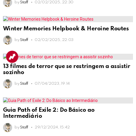
by
Staff
02/02/2025, 22:30
Winter Memories Helpbook & Heroine Routes
by
Staff
02/02/2025, 22:03
13 filmes de terror que se restringem a assistir
sozinho
by
Staff
07/04/2023, 19:14
Guia Path of Exile 2: Do Básico ao
Intermediário
by
Staff
29/12/2024, 15:42