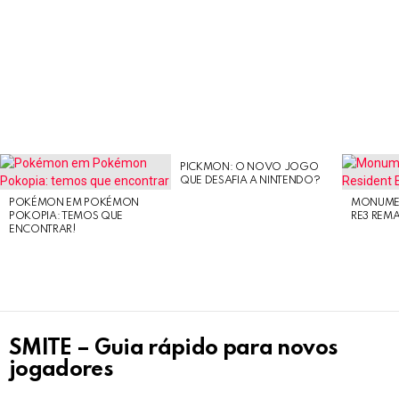
PICKMON: O NOVO JOGO
LATEST
QUE DESAFIA A NINTENDO?
STORIES
POKÉMON EM POKÉMON
MONUMEN
POKOPIA: TEMOS QUE
RE3 REM
ENCONTRAR!
SMITE – Guia rápido para novos
jogadores